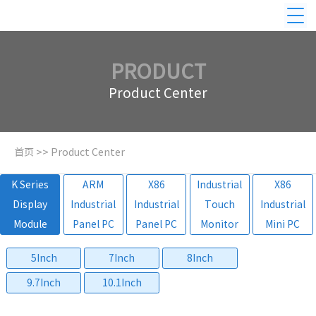
PRODUCT
Product Center
首页
>>
Product Center
K Series
ARM
X86
Industrial
X86
Display
Industrial
Industrial
Touch
Industrial
Module
Panel PC
Panel PC
Monitor
Mini PC
5Inch
7Inch
8Inch
9.7Inch
10.1Inch